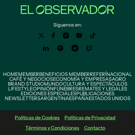
Siguenos en:
HOME
MEMBER
BENEFICIOS MEMBER
REFERÍ
NACIONAL
CAFÉ Y NEGOCIOS
ECONOMÍA Y EMPRESAS
AGRO
BRAND STUDIO
MUNDO
CULTURA Y ESPECTÁCULOS
LIFESTYLE
OPINIÓN
FÚNEBRES
REMATES Y LEGALES
EDICIONES ESPECIALES
PUBLICACIONES
NEWSLETTERS
ARGENTINA
ESPAÑA
ESTADOS UNIDOS
Políticas de Cookies
Políticas de Privacidad
Términos y Condiciones
Contacto