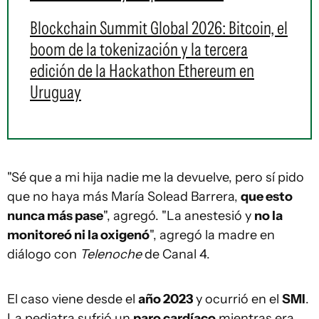
Blockchain Summit Global 2026: Bitcoin, el
boom de la tokenización y la tercera
edición de la Hackathon Ethereum en
Uruguay
"Sé que a mi hija nadie me la devuelve, pero sí pido
que no haya más María Solead Barrera,
que esto
nunca más pase
", agregó. "La anestesió y
no la
monitoreó ni la oxigenó
", agregó la madre en
diálogo con
Telenoche
de Canal 4.
El caso viene desde el
año 2023
y ocurrió en el
SMI
.
La pediatra sufrió un
paro cardíaco
mientras era