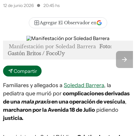
12 de junio 2026
20:45 hs
Agregar El Observador en
Manifestación por Soledad Barrera
Foto:
Gastón Britos / FocoUy
Compartir
Familiares y allegados a
Soledad Barrera
, la
pediatra que murió por
complicaciones derivadas
de una
mala praxis
en una operación de vesícula
,
marcharon por la Avenida 18 de Julio
pidiendo
justicia.