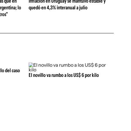
as que en
Inflación en Uruguay se mantuvo estable y
rgentina; lo
quedó en 4,3% interanual a julio
ros"
llo del caso
El novillo va rumbo a los US$ 6 por kilo