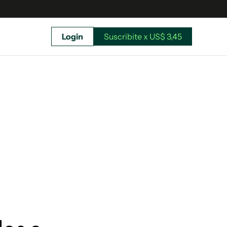
Login
Suscribite x US$ 3,45
uscríbete ahora a El Observador y elegí hasta
donde llegar.
Suscribite x US$ 3,45