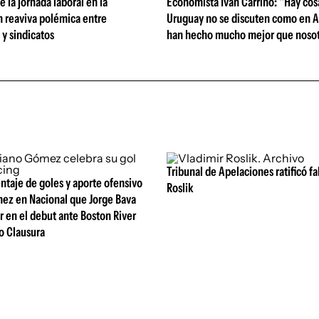
 la jornada laboral en la
Economista Iván Carrino: "Hay cos
n reaviva polémica entre
Uruguay no se discuten como en A
y sindicatos
han hecho mucho mejor que nosot
Tribunal de Apelaciones ratificó fa
entaje de goles y aporte ofensivo
Roslik
ez en Nacional que Jorge Bava
r en el debut ante Boston River
o Clausura