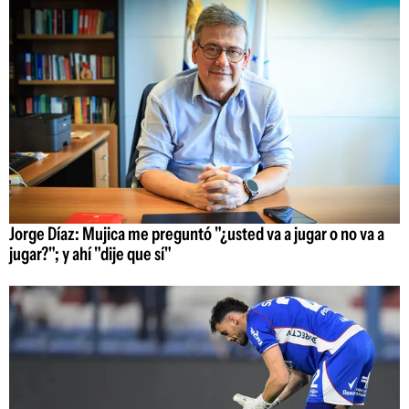
Jorge Díaz: Mujica me preguntó "¿usted va a jugar o no va a
jugar?"; y ahí "dije que sí"