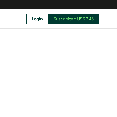
Login
Suscribite x US$ 3,45
uscríbete ahora a El Observador y elegí hasta
donde llegar.
Suscribite x US$ 3,45