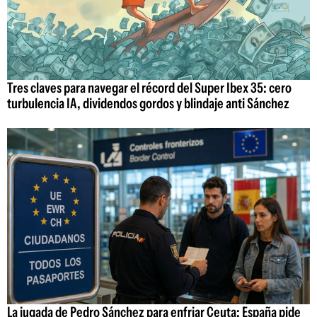
Tres claves para navegar el récord del Super Ibex 35: cero
turbulencia IA, dividendos gordos y blindaje anti Sánchez
La jugada de Pedro Sánchez para enfriar Ceuta: España pide