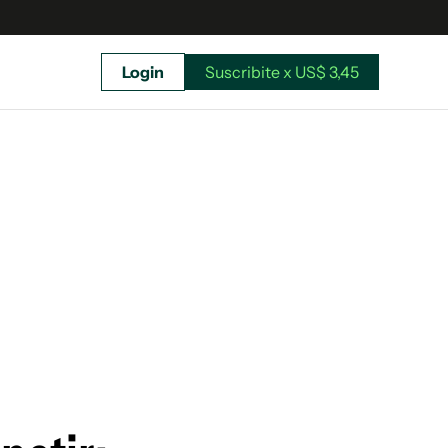
Login
Suscribite x US$ 3,45
uscríbete ahora a El Observador y elegí hasta
donde llegar.
Suscribite x US$ 3,45