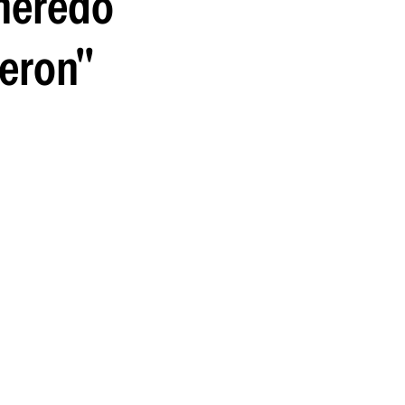
 heredó
ieron"