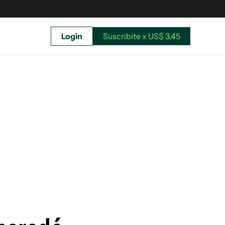
Login
Suscribite x US$ 3,45
uscríbete ahora a El Observador y elegí hasta
donde llegar.
Suscribite x US$ 3,45