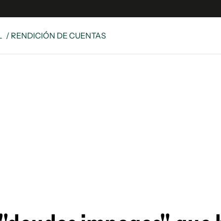
L
/ RENDICIÓN DE CUENTAS
e
S
n
es
Siguenos en:
 y Legales
es especiales
ciones
ters
ina
 Unidos