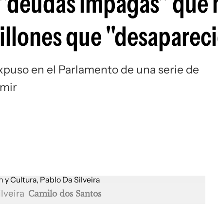
e "deudas impagas" que
illones que "desaparec
xpuso en el Parlamento de una serie de
umir
ilveira
Camilo dos Santos