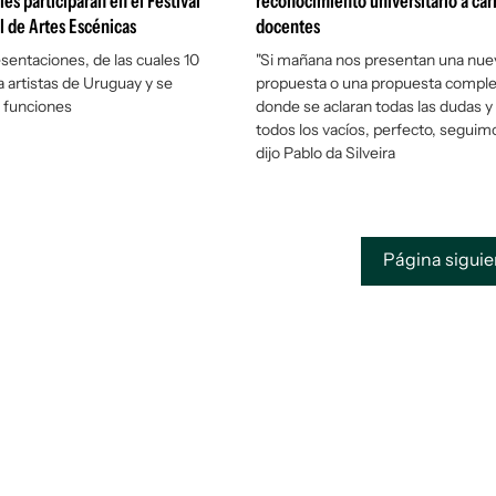
es participarán en el Festival
reconocimiento universitario a car
l de Artes Escénicas
docentes
sentaciones, de las cuales 10
"Si mañana nos presentan una nue
 artistas de Uruguay y se
propuesta o una propuesta compl
4 funciones
donde se aclaran todas las dudas y 
todos los vacíos, perfecto, seguimo
dijo Pablo da Silveira
Página sigui