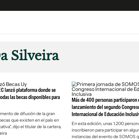
e
S
n
a Silveira
es
Siguenos en:
 y Legales
es especiales
ciones
EC lanzó plataforma donde se
ters
odas las becas disponibles para
Más de 400 personas participaron 
ina
lanzamiento del segundo Congres
umento de difusión de la gran
Internacional de Educación Inclusi
becas que existen en el país en
 Unidos
En esta edición, unas 1.200 person
iva", dijo el titular de la cartera,
inscribieron para participar en algu
eira
instancias del evento de SOMOS q