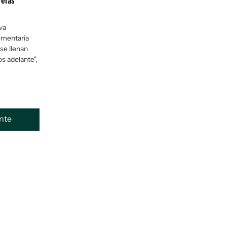
reras
va
ementaria
se llenan
s adelante",
ente