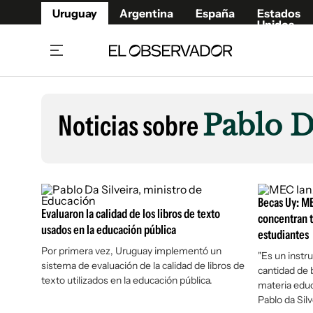
Uruguay
Argentina
España
Estados
Unidos
Home
Lifestyl
Member
Opinió
Noticias sobre
Pablo D
Beneficios Member
Fúnebr
Referí
Remates
11°C
Viernes:
Ahora en:
Montevideo
Nacional
Mín
9°
Máx
11°
Edicion
Nubes
Café y Negocios
Publica
Becas Uy: M
Evaluaron la calidad de los libros de texto
Economía y Empresas
Newslet
concentran t
usados en la educación pública
estudiantes
Agro
Argent
Por primera vez, Uruguay implementó un
Brand Studio
"Es un instr
España
sistema de evaluación de la calidad de libros de
cantidad de 
Mundo
Estados
texto utilizados en la educación pública.
materia educat
Cultura y Espectáculos
Pablo da Silv