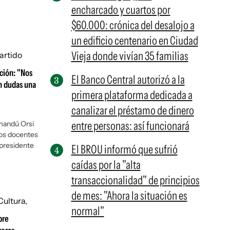
encharcado y cuartos por
$60.000: crónica del desalojo a
un edificio centenario en Ciudad
Vieja donde vivían 35 familias
ación: "Nos
El Banco Central autorizó a la
n dudas una
primera plataforma dedicada a
canalizar el préstamo de dinero
entre personas: así funcionará
mandú Orsi
jos docentes
 presidente
El BROU informó que sufrió
caídas por la "alta
transaccionalidad" de principios
de mes: "Ahora la situación es
normal"
bre