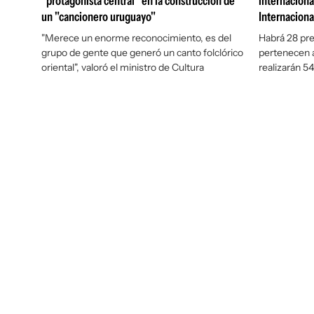
"protagonista central" en la construcción de
internacional
un "cancionero uruguayo"
Internaciona
"Merece un enorme reconocimiento, es del
Habrá 28 pre
grupo de gente que generó un canto folclórico
pertenecen a
oriental", valoró el ministro de Cultura
realizarán 5