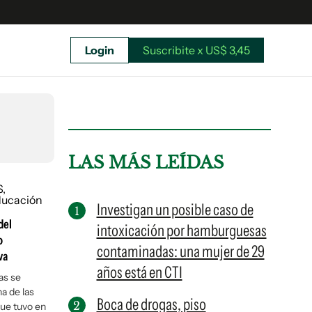
Login
Suscribite x US$ 3,45
uscríbete ahora a El Observador y elegí hasta
donde llegar.
LAS MÁS LEÍDAS
Investigan un posible caso de
del
intoxicación por hamburguesas
o
contaminadas: una mujer de 29
va
años está en CTI
as se
na de las
Boca de drogas, piso
Suscribite x US$ 3,45
ue tuvo en