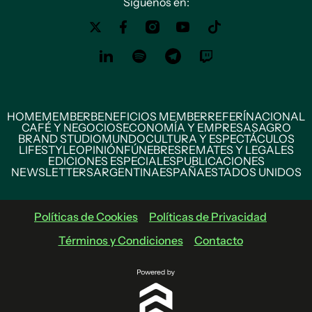
Siguenos en:
HOME
MEMBER
BENEFICIOS MEMBER
REFERÍ
NACIONAL
CAFÉ Y NEGOCIOS
ECONOMÍA Y EMPRESAS
AGRO
BRAND STUDIO
MUNDO
CULTURA Y ESPECTÁCULOS
LIFESTYLE
OPINIÓN
FÚNEBRES
REMATES Y LEGALES
EDICIONES ESPECIALES
PUBLICACIONES
NEWSLETTERS
ARGENTINA
ESPAÑA
ESTADOS UNIDOS
Políticas de Cookies
Políticas de Privacidad
Términos y Condiciones
Contacto