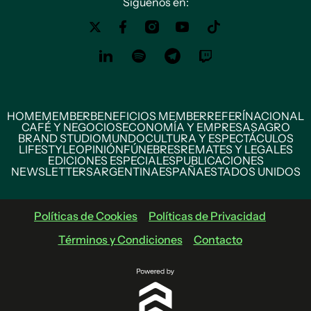
Siguenos en:
HOME
MEMBER
BENEFICIOS MEMBER
REFERÍ
NACIONAL
CAFÉ Y NEGOCIOS
ECONOMÍA Y EMPRESAS
AGRO
BRAND STUDIO
MUNDO
CULTURA Y ESPECTÁCULOS
LIFESTYLE
OPINIÓN
FÚNEBRES
REMATES Y LEGALES
EDICIONES ESPECIALES
PUBLICACIONES
NEWSLETTERS
ARGENTINA
ESPAÑA
ESTADOS UNIDOS
Políticas de Cookies
Políticas de Privacidad
Términos y Condiciones
Contacto