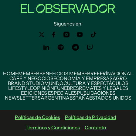
Siguenos en:
HOME
MEMBER
BENEFICIOS MEMBER
REFERÍ
NACIONAL
CAFÉ Y NEGOCIOS
ECONOMÍA Y EMPRESAS
AGRO
BRAND STUDIO
MUNDO
CULTURA Y ESPECTÁCULOS
LIFESTYLE
OPINIÓN
FÚNEBRES
REMATES Y LEGALES
EDICIONES ESPECIALES
PUBLICACIONES
NEWSLETTERS
ARGENTINA
ESPAÑA
ESTADOS UNIDOS
Políticas de Cookies
Políticas de Privacidad
Términos y Condiciones
Contacto