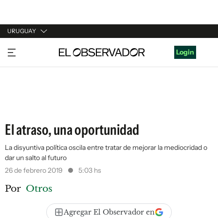
URUGUAY
URUGUAY
Login
ARGENTINA
ESPAÑA
ESTADOS UNIDOS
El atraso, una oportunidad
La disyuntiva política oscila entre tratar de mejorar la mediocridad o
dar un salto al futuro
26 de febrero 2019
5:03 hs
Por
Otros
Agregar El Observador en