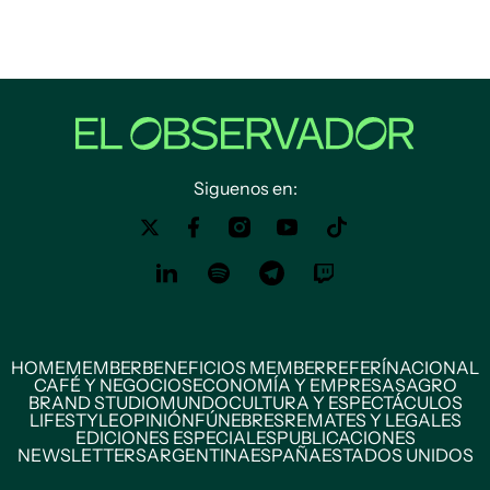
Siguenos en:
HOME
MEMBER
BENEFICIOS MEMBER
REFERÍ
NACIONAL
CAFÉ Y NEGOCIOS
ECONOMÍA Y EMPRESAS
AGRO
BRAND STUDIO
MUNDO
CULTURA Y ESPECTÁCULOS
LIFESTYLE
OPINIÓN
FÚNEBRES
REMATES Y LEGALES
EDICIONES ESPECIALES
PUBLICACIONES
NEWSLETTERS
ARGENTINA
ESPAÑA
ESTADOS UNIDOS