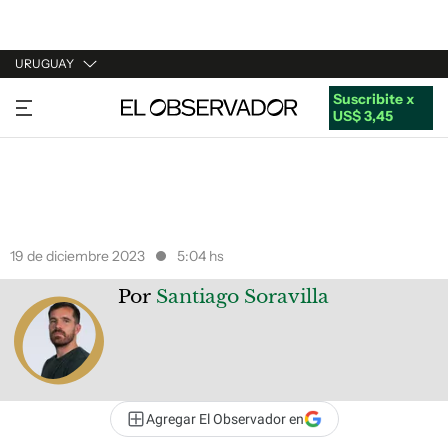
URUGUAY
Suscribite x
URUGUAY
US$ 3,45
ARGENTINA
ESPAÑA
ESTADOS UNIDOS
19 de diciembre 2023
5:04 hs
Por
Santiago Soravilla
Agregar El Observador en