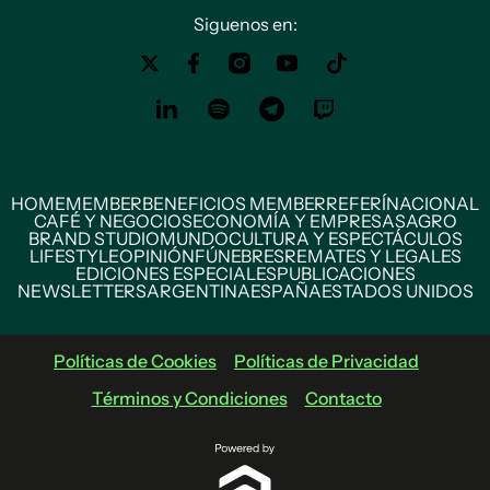
Siguenos en:
HOME
MEMBER
BENEFICIOS MEMBER
REFERÍ
NACIONAL
CAFÉ Y NEGOCIOS
ECONOMÍA Y EMPRESAS
AGRO
BRAND STUDIO
MUNDO
CULTURA Y ESPECTÁCULOS
LIFESTYLE
OPINIÓN
FÚNEBRES
REMATES Y LEGALES
EDICIONES ESPECIALES
PUBLICACIONES
NEWSLETTERS
ARGENTINA
ESPAÑA
ESTADOS UNIDOS
Políticas de Cookies
Políticas de Privacidad
Términos y Condiciones
Contacto