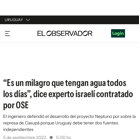
URUGUAY
URUGUAY
Login
ARGENTINA
ESPAÑA
ESTADOS UNIDOS
“Es un milagro que tengan agua todos
los días”, dice experto israelí contratado
por OSE
El ingeniero defendió el desarrollo del proyecto Neptuno por sobre la
represa de Casupá porque Uruguay debe tener dos fuentes
independientes
5 de septiembre 2022
5:00 hs