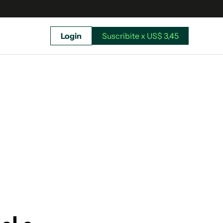
Login
Suscribite x US$ 3,45
uscríbete ahora a El Observador y elegí hasta
donde llegar.
Suscribite x US$ 3,45