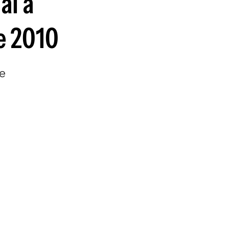
al a
e 2010
ne