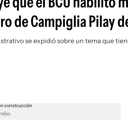
ye que el BCU habilitó m
ro de Campiglia Pilay d
strativo se expidió sobre un tema que tie
reño.