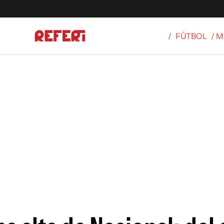
/
FÚTBOL
/ 
Olímpicos
S
tbol
g
ortivo