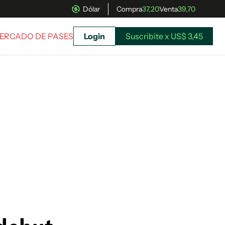
Dólar
Compra
37,20
Venta
39,70
MERCADO DE PASES
Login
Suscribite x US$ 3,45
uscríbete ahora a El Observador y elegí hasta
donde llegar.
Suscribite x US$ 3,45