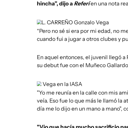
hincha”, dijo a
Referí
en una nota rea
L. CARREÑO
Gonzalo Vega
“Pero no sé si era por mi edad, no m
cuando fui a jugar a otros clubes y 
En aquel entonces, el juvenil llegó
su debut fue con el Muñeco Gallardo
Vega en la IASA
"Yo me reunía en la calle con mis am
veía. Eso fue lo que más le llamó la
día me lo dijo en un mano a mano", c
"Vio que hacía mucho sacrificio pa