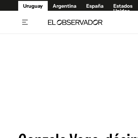
Uruguay
Argentina
España
Estados
Unidos
Home
Juegos 
Referí
Rugby
Fútbol
Básque
Mundial 2026
Tenis
Resultados Deportivos
Runnin
Fútbol internacional
Polidep
Copa Libertadores
Motor