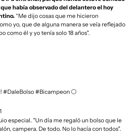
que había observado del delantero el hoy
ntino.
“Me dijo cosas que me hicieron
 como yo, que de alguna manera se veía reflejado
po como él y yo tenía solo 18 años".
o!
#DaleBolso
#Bicampeon
⚪️
1
io especial. "Un día me regaló un bolso que le
talón, campera. De todo. No lo hacía con todos".