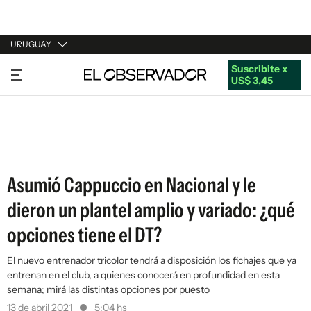
URUGUAY
Suscribite x
URUGUAY
US$ 3,45
ARGENTINA
ESPAÑA
ESTADOS UNIDOS
Asumió Cappuccio en Nacional y le
dieron un plantel amplio y variado: ¿qué
opciones tiene el DT?
El nuevo entrenador tricolor tendrá a disposición los fichajes que ya
entrenan en el club, a quienes conocerá en profundidad en esta
semana; mirá las distintas opciones por puesto
13 de abril 2021
5:04 hs