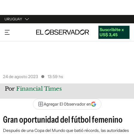
URUGUAY
Suscribite x
URUGUAY
US$ 3,45
ARGENTINA
ESPAÑA
ESTADOS UNIDOS
24 de agosto 2023
13:59 hs
Por
Financial Times
Agregar El Observador en
Gran oportunidad del fútbol femenino
Después de una Copa del Mundo que batió récords, las autoridades