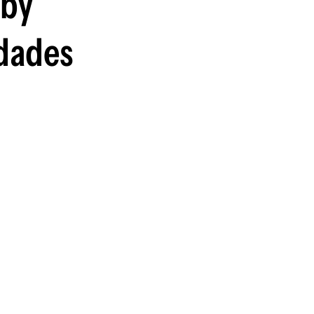
gby
guenos en:
edades