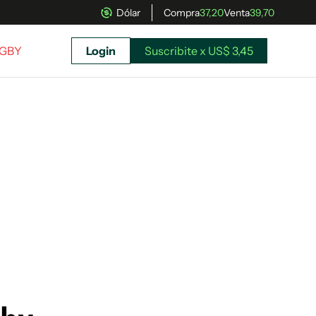
Dólar
Compra
37,20
Venta
39,70
UGBY
Login
Suscribite x US$ 3,45
uscríbete ahora a El Observador y elegí hasta
donde llegar.
Suscribite x US$ 3,45