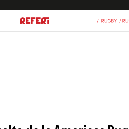
/
RUGBY
/ R
Olímpicos
S
tbol
g
ortivo