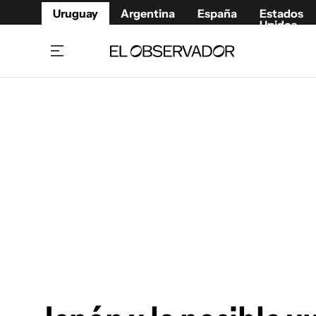
Uruguay
Argentina
España
Estados
Unidos
Home
Juegos 
Referí
Rugby
Fútbol
Básque
Mundial 2026
Tenis
Resultados Deportivos
Runnin
Fútbol internacional
Polidep
Copa Libertadores
Motor