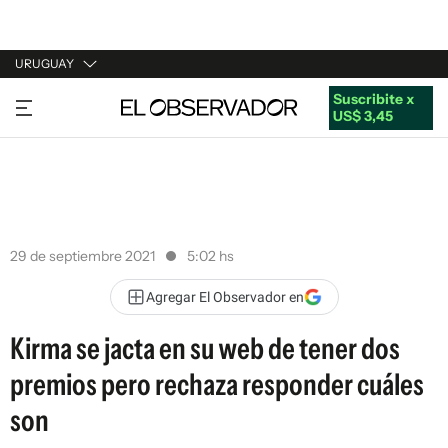
URUGUAY
Suscribite x
URUGUAY
US$ 3,45
ARGENTINA
ESPAÑA
ESTADOS UNIDOS
29 de septiembre 2021
5:02 hs
Agregar El Observador en
Kirma se jacta en su web de tener dos
premios pero rechaza responder cuáles
son