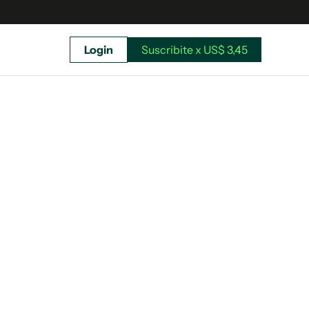
Login
Suscribite x US$ 3,45
uscríbete ahora a El Observador y elegí hasta
donde llegar.
Suscribite x US$ 3,45