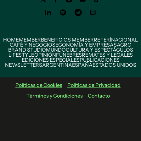
HOME
MEMBER
BENEFICIOS MEMBER
REFERÍ
NACIONAL
CAFÉ Y NEGOCIOS
ECONOMÍA Y EMPRESAS
AGRO
BRAND STUDIO
MUNDO
CULTURA Y ESPECTÁCULOS
LIFESTYLE
OPINIÓN
FÚNEBRES
REMATES Y LEGALES
EDICIONES ESPECIALES
PUBLICACIONES
NEWSLETTERS
ARGENTINA
ESPAÑA
ESTADOS UNIDOS
Políticas de Cookies
Políticas de Privacidad
Términos y Condiciones
Contacto