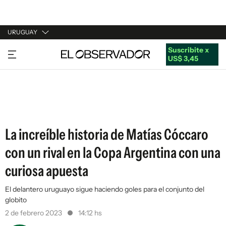
URUGUAY
Suscribite x
URUGUAY
US$ 3,45
ARGENTINA
ESPAÑA
ESTADOS UNIDOS
La increíble historia de Matías Cóccaro
con un rival en la Copa Argentina con una
curiosa apuesta
El delantero uruguayo sigue haciendo goles para el conjunto del
globito
2 de febrero 2023
14:12 hs