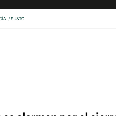
GÍA
/ SUSTO
e
S
n
es
Siguenos en:
 y Legales
es especiales
ciones
ters
ina
 Unidos