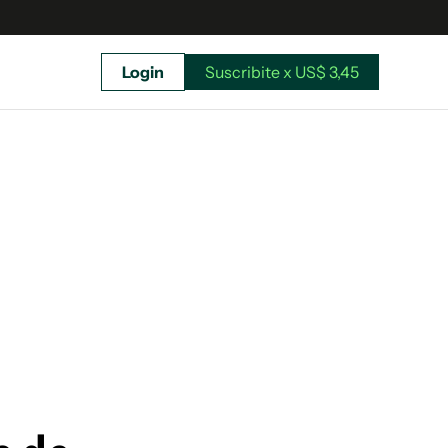
Login
Suscribite x US$ 3,45
uscríbete ahora a El Observador y elegí hasta
donde llegar.
Suscribite x US$ 3,45