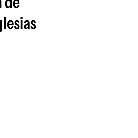
n de
glesias