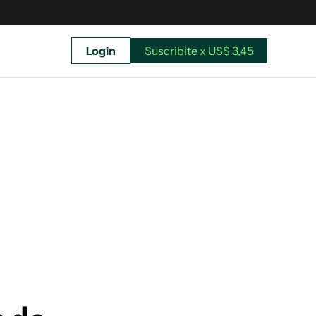
Login
Suscribite x US$ 3,45
uscríbete ahora a El Observador y elegí hasta
donde llegar.
Suscribite x US$ 3,45