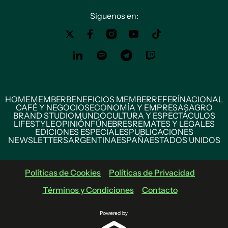
Siguenos en:
HOME
MEMBER
BENEFICIOS MEMBER
REFERÍ
NACIONAL
CAFÉ Y NEGOCIOS
ECONOMÍA Y EMPRESAS
AGRO
BRAND STUDIO
MUNDO
CULTURA Y ESPECTÁCULOS
LIFESTYLE
OPINIÓN
FÚNEBRES
REMATES Y LEGALES
EDICIONES ESPECIALES
PUBLICACIONES
NEWSLETTERS
ARGENTINA
ESPAÑA
ESTADOS UNIDOS
Políticas de Cookies
Políticas de Privacidad
Términos y Condiciones
Contacto