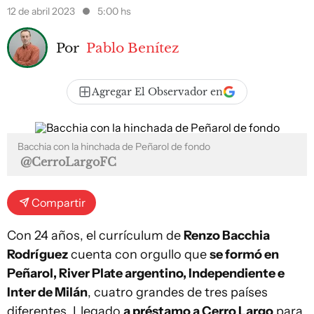
12 de abril 2023
5:00 hs
Por
Pablo Benítez
Agregar El Observador en
Bacchia con la hinchada de Peñarol de fondo
@CerroLargoFC
Compartir
Con 24 años, el currículum de
Renzo Bacchia
Rodríguez
cuenta con orgullo que
se formó en
Peñarol, River Plate argentino, Independiente e
Inter de Milán
, cuatro grandes de tres países
diferentes. Llegado
a préstamo a Cerro Largo
para