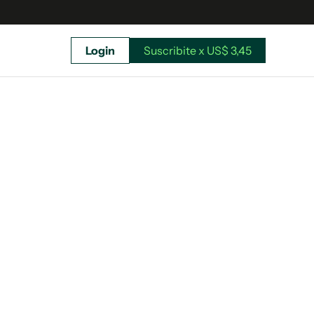
Login
Suscribite x US$ 3,45
uscríbete ahora a El Observador y elegí hasta
donde llegar.
Suscribite x US$ 3,45