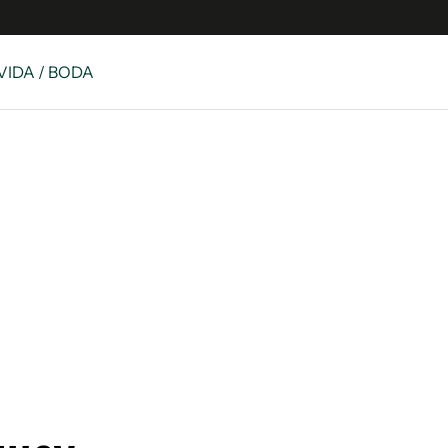
 VIDA / BODA
e
S
n
es
Siguenos en:
 y Legales
es especiales
ciones
ters
ina
 Unidos