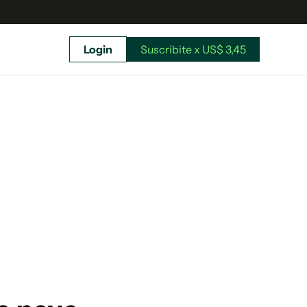
Login
Suscribite x US$ 3,45
uscríbete ahora a El Observador y elegí hasta
donde llegar.
Suscribite x US$ 3,45