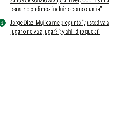
salida de Ronald Araujo al Liverpool: "Es una
pena, no pudimos incluirlo como quería"
Jorge Díaz: Mujica me preguntó "¿usted va a
jugar o no va a jugar?"; y ahí "dije que sí"