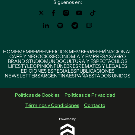
Siguenos en:
HOME
MEMBER
BENEFICIOS MEMBER
REFERÍ
NACIONAL
CAFÉ Y NEGOCIOS
ECONOMÍA Y EMPRESAS
AGRO
BRAND STUDIO
MUNDO
CULTURA Y ESPECTÁCULOS
LIFESTYLE
OPINIÓN
FÚNEBRES
REMATES Y LEGALES
EDICIONES ESPECIALES
PUBLICACIONES
NEWSLETTERS
ARGENTINA
ESPAÑA
ESTADOS UNIDOS
Políticas de Cookies
Políticas de Privacidad
Términos y Condiciones
Contacto