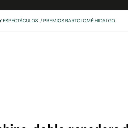
Y ESPECTÁCULOS
/ PREMIOS BARTOLOMÉ HIDALGO
e
S
n
es
Siguenos en:
 y Legales
es especiales
ciones
ters
ina
 Unidos