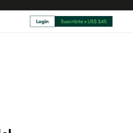
Login
Suscribite x US$ 3,45
uscríbete ahora a El Observador y elegí hasta
donde llegar.
Suscribite x US$ 3,45