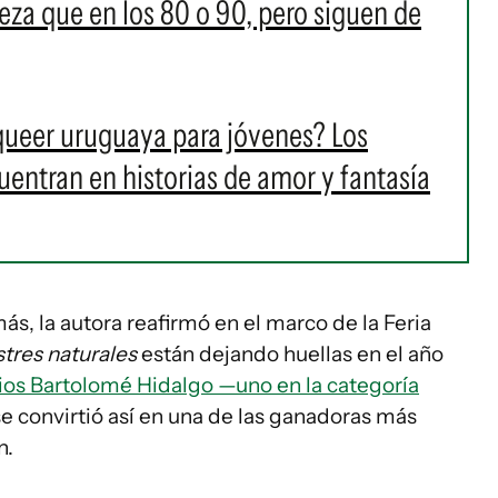
za que en los 80 o 90, pero siguen de
 queer uruguaya para jóvenes? Los
cuentran en historias de amor y fantasía
s, la autora reafirmó en el marco de la Feria
tres naturales
están dejando huellas en el año
ios Bartolomé Hidalgo —uno en la categoría
se convirtió así en una de las ganadoras más
n.