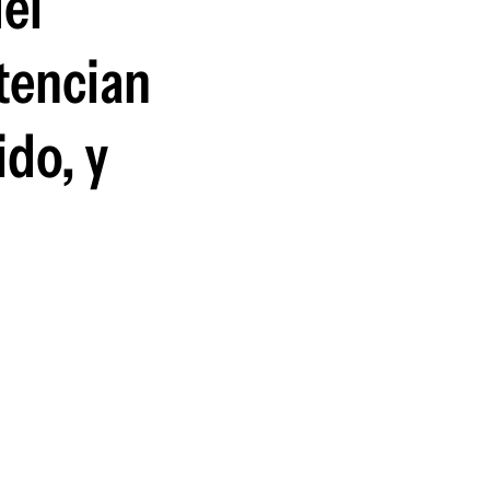
el
tencian
ido, y