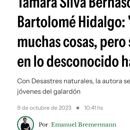
Tamara Silva Bernas
Bartolomé Hidalgo: 
muchas cosas, pero 
en lo desconocido h
Con Desastres naturales, la autora s
jóvenes del galardón
9 de octubre de 2023
10:41 hs
Por
Emanuel Bremermann