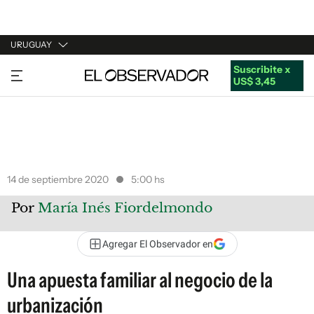
URUGUAY
Suscribite x
URUGUAY
US$ 3,45
ARGENTINA
ESPAÑA
ESTADOS UNIDOS
14 de septiembre 2020
5:00 hs
Por
María Inés Fiordelmondo
Agregar El Observador en
Una apuesta familiar al negocio de la
urbanización