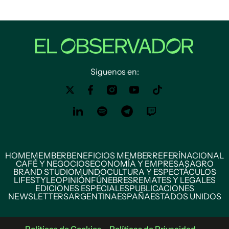
Siguenos en:
HOME
MEMBER
BENEFICIOS MEMBER
REFERÍ
NACIONAL
CAFÉ Y NEGOCIOS
ECONOMÍA Y EMPRESAS
AGRO
BRAND STUDIO
MUNDO
CULTURA Y ESPECTÁCULOS
LIFESTYLE
OPINIÓN
FÚNEBRES
REMATES Y LEGALES
EDICIONES ESPECIALES
PUBLICACIONES
NEWSLETTERS
ARGENTINA
ESPAÑA
ESTADOS UNIDOS