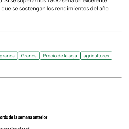
. Si se superan los 1.800 sería un excelente
il que se sostengan los rendimientos del año
 granos
Granos
Precio de la soja
agricultores
écords de la semana anterior