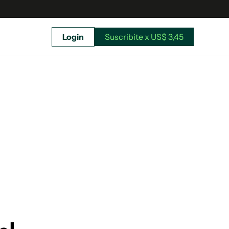
Login
Suscribite x US$ 3,45
uscríbete ahora a El Observador y elegí hasta
donde llegar.
Suscribite x US$ 3,45