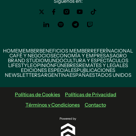
Siguenos en:
HOME
MEMBER
BENEFICIOS MEMBER
REFERÍ
NACIONAL
CAFÉ Y NEGOCIOS
ECONOMÍA Y EMPRESAS
AGRO
BRAND STUDIO
MUNDO
CULTURA Y ESPECTÁCULOS
LIFESTYLE
OPINIÓN
FÚNEBRES
REMATES Y LEGALES
EDICIONES ESPECIALES
PUBLICACIONES
NEWSLETTERS
ARGENTINA
ESPAÑA
ESTADOS UNIDOS
Políticas de Cookies
Políticas de Privacidad
Términos y Condiciones
Contacto