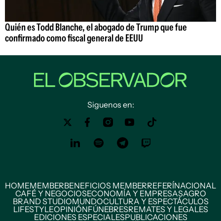
Quién es Todd Blanche, el abogado de Trump que fue
confirmado como fiscal general de EEUU
Siguenos en:
HOME
MEMBER
BENEFICIOS MEMBER
REFERÍ
NACIONAL
CAFÉ Y NEGOCIOS
ECONOMÍA Y EMPRESAS
AGRO
BRAND STUDIO
MUNDO
CULTURA Y ESPECTÁCULOS
LIFESTYLE
OPINIÓN
FÚNEBRES
REMATES Y LEGALES
EDICIONES ESPECIALES
PUBLICACIONES