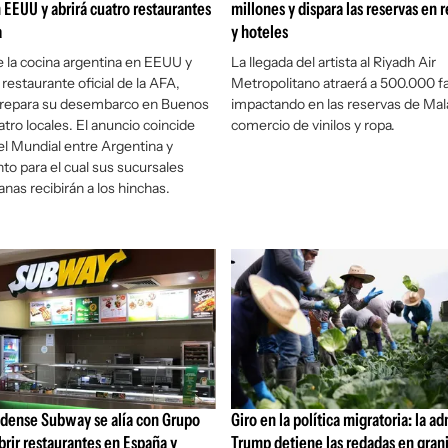
 EEUU y abrirá cuatro restaurantes
millones y dispara las reservas en 
a
y hoteles
 la cocina argentina en EEUU y
La llegada del artista al Riyadh Air
restaurante oficial de la AFA,
Metropolitano atraerá a 500.000 f
 prepara su desembarco en Buenos
impactando en las reservas de Mal
tro locales. El anuncio coincide
comercio de vinilos y ropa.
del Mundial entre Argentina y
to para el cual sus sucursales
nas recibirán a los hinchas.
idense Subway se alía con Grupo
Giro en la política migratoria: la a
abrir restaurantes en España y
Trump detiene las redadas en granj