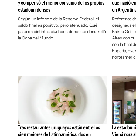
y compensó el menor consumo de los propios
que nació en
estadounidenses
en Argentin
Según un informe de la Reserva Federal, el
Referente de
saldo final es positivo, pero atenuado. Qué
designada el 
paso en distintas ciudades donde se desarrolló
Baires Grill
la Copa del Mundo.
Aires con cua
con la final 
España, even
norteamerica
Tres restaurantes uruguayos están entre los
La estadoun
cien mejores de Latinoamérica: dos en
Vierci para 