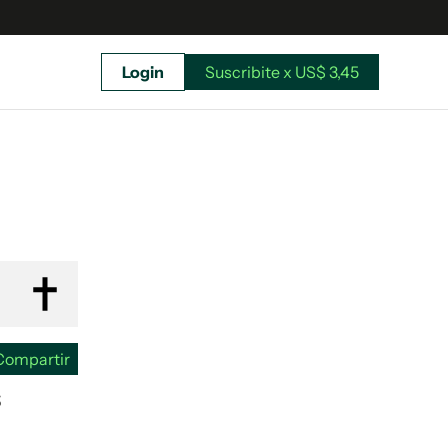
Login
Suscribite x US$ 3,45
uscríbete ahora a El Observador y elegí hasta
donde llegar.
Compartir
S
Suscribite x US$ 3,45