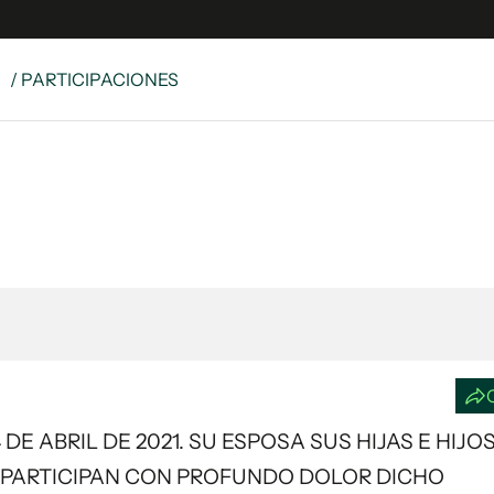
S
/ PARTICIPACIONES
e
S
n
es
Siguenos en:
 y Legales
es especiales
ciones
ters
ina
 Unidos
 DE ABRIL DE 2021. SU ESPOSA SUS HIJAS E HIJO
S PARTICIPAN CON PROFUNDO DOLOR DICHO