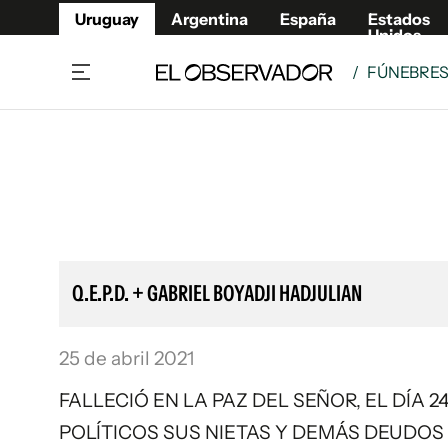
Uruguay
Argentina
España
Estados
Unidos
/
FÚNEBRE
Home
Lifestyl
Member
Opinió
Beneficios Member
Fúnebr
Referí
Remates
11°C
Lunes:
Ahora en:
Montevideo
Nacional
Mín
8°
Máx
Edicion
11°
Cielo Claro
Café y Negocios
Publica
Q.E.P.D. + GABRIEL BOYADJI HADJULIAN
Economía y Empresas
Newslet
Agro
Argent
25 de abril 2021
Brand Studio
España
Mundo
Estados
FALLECIÓ EN LA PAZ DEL SEÑOR, EL DÍA 24
Cultura y Espectáculos
POLÍTICOS SUS NIETAS Y DEMÁS DEUDO