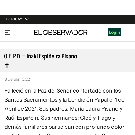
URUGUAY
URUGUAY
Login
ARGENTINA
ESPAÑA
Q.E.P.D. + Iñaki Espiñeira Pisano
ESTADOS UNIDOS
3 de abril 2021
Falleció en la Paz del Señor confortado con los
Santos Sacramentos y la bendición Papal el 1 de
Abril de 2021. Sus padres: María Laura Pisano y
Raúl Espiñeira Sus hermanos: Cloé y Tiago y
demás familiares participan con profundo dolor