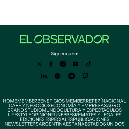
Siguenos en:
HOME
MEMBER
BENEFICIOS MEMBER
REFERÍ
NACIONAL
CAFÉ Y NEGOCIOS
ECONOMÍA Y EMPRESAS
AGRO
BRAND STUDIO
MUNDO
CULTURA Y ESPECTÁCULOS
LIFESTYLE
OPINIÓN
FÚNEBRES
REMATES Y LEGALES
EDICIONES ESPECIALES
PUBLICACIONES
NEWSLETTERS
ARGENTINA
ESPAÑA
ESTADOS UNIDOS