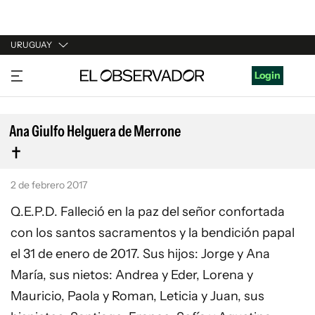
URUGUAY
URUGUAY
Login
ARGENTINA
ESPAÑA
Ana Giulfo Helguera de Merrone
ESTADOS UNIDOS
2 de febrero 2017
Q.E.P.D. Falleció en la paz del señor confortada
con los santos sacramentos y la bendición papal
el 31 de enero de 2017. Sus hijos: Jorge y Ana
María, sus nietos: Andrea y Eder, Lorena y
Mauricio, Paola y Roman, Leticia y Juan, sus