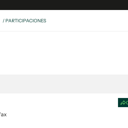
S
/ PARTICIPACIONES
e
S
n
es
Siguenos en:
 y Legales
es especiales
ciones
ters
ina
 Unidos
fax