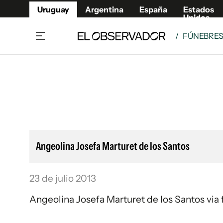
Uruguay
Argentina
España
Estados
Unidos
/
FÚNEBRE
Home
Lifestyl
Member
Opinió
Beneficios Member
Fúnebr
Referí
Remates
9°C
Domingo:
Ahora en:
Montevideo
Nacional
Mín
9°
Máx
11°
Edicion
Nubes
Café y Negocios
Publica
Angeolina Josefa Marturet de los Santos
Economía y Empresas
Newslet
Agro
Argent
23 de julio 2013
Brand Studio
España
Mundo
Estados
Angeolina Josefa Marturet de los Santos via 
Cultura y Espectáculos