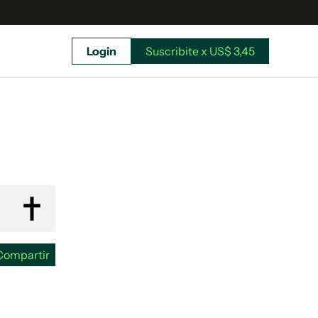
Login
Suscribite x US$ 3,45
uscríbete ahora a El Observador y elegí hasta
donde llegar.
Compartir
Suscribite x US$ 3,45