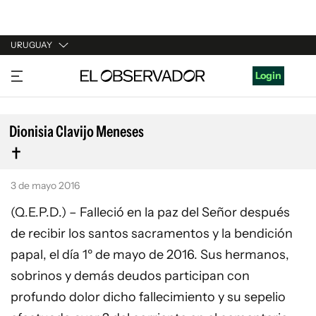
URUGUAY
URUGUAY
Login
ARGENTINA
ESPAÑA
Dionisia Clavijo Meneses
ESTADOS UNIDOS
3 de mayo 2016
(Q.E.P.D.) – Falleció en la paz del Señor después
de recibir los santos sacramentos y la bendición
papal, el día 1º de mayo de 2016. Sus hermanos,
sobrinos y demás deudos participan con
profundo dolor dicho fallecimiento y su sepelio