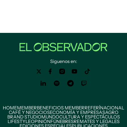
Siguenos en:
HOME
MEMBER
BENEFICIOS MEMBER
REFERÍ
NACIONAL
CAFÉ Y NEGOCIOS
ECONOMÍA Y EMPRESAS
AGRO
BRAND STUDIO
MUNDO
CULTURA Y ESPECTÁCULOS
LIFESTYLE
OPINIÓN
FÚNEBRES
REMATES Y LEGALES
EDICIONES ESPECIALES
PUBLICACIONES