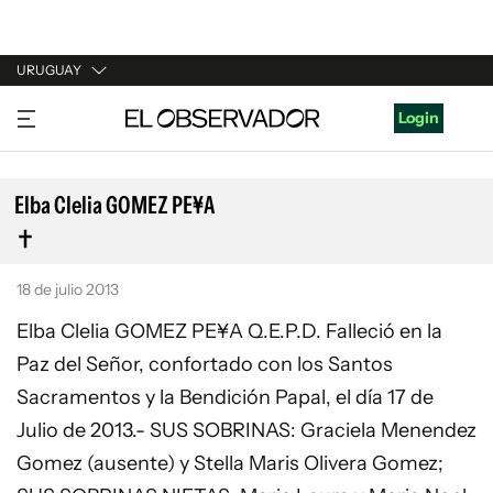
URUGUAY
URUGUAY
Login
ARGENTINA
ESPAÑA
Elba Clelia GOMEZ PE¥A
ESTADOS UNIDOS
18 de julio 2013
Elba Clelia GOMEZ PE¥A Q.E.P.D. Falleció en la
Paz del Señor, confortado con los Santos
Sacramentos y la Bendición Papal, el día 17 de
Julio de 2013.- SUS SOBRINAS: Graciela Menendez
Gomez (ausente) y Stella Maris Olivera Gomez;