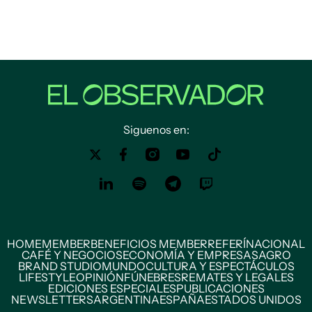
Siguenos en:
HOME
MEMBER
BENEFICIOS MEMBER
REFERÍ
NACIONAL
CAFÉ Y NEGOCIOS
ECONOMÍA Y EMPRESAS
AGRO
BRAND STUDIO
MUNDO
CULTURA Y ESPECTÁCULOS
LIFESTYLE
OPINIÓN
FÚNEBRES
REMATES Y LEGALES
EDICIONES ESPECIALES
PUBLICACIONES
NEWSLETTERS
ARGENTINA
ESPAÑA
ESTADOS UNIDOS