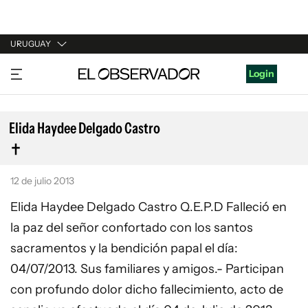
URUGUAY
URUGUAY
Login
ARGENTINA
ESPAÑA
Elida Haydee Delgado Castro
ESTADOS UNIDOS
12 de julio 2013
Elida Haydee Delgado Castro Q.E.P.D Falleció en
la paz del señor confortado con los santos
sacramentos y la bendición papal el día:
04/07/2013. Sus familiares y amigos.- Participan
con profundo dolor dicho fallecimiento, acto de