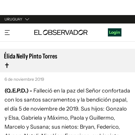
URUGUAY
URUGUAY
Login
ARGENTINA
ESPAÑA
Élida Nelly Pinto Torres
ESTADOS UNIDOS
6 de noviembre 2019
(Q.E.P.D.) -
Falleció en la paz del Señor confortada
con los santos sacramentos y la bendición papal,
el día 5 de noviembre de 2019. Sus hijos: Gonzalo
y Elsa, Gabriela y Máximo, Paola y Guillermo,
Marcelo y Susana; sus nietos: Bryan, Federico,