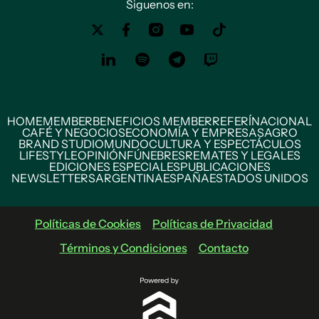
Siguenos en:
HOME
MEMBER
BENEFICIOS MEMBER
REFERÍ
NACIONAL
CAFÉ Y NEGOCIOS
ECONOMÍA Y EMPRESAS
AGRO
BRAND STUDIO
MUNDO
CULTURA Y ESPECTÁCULOS
LIFESTYLE
OPINIÓN
FÚNEBRES
REMATES Y LEGALES
EDICIONES ESPECIALES
PUBLICACIONES
NEWSLETTERS
ARGENTINA
ESPAÑA
ESTADOS UNIDOS
Políticas de Cookies
Políticas de Privacidad
Términos y Condiciones
Contacto