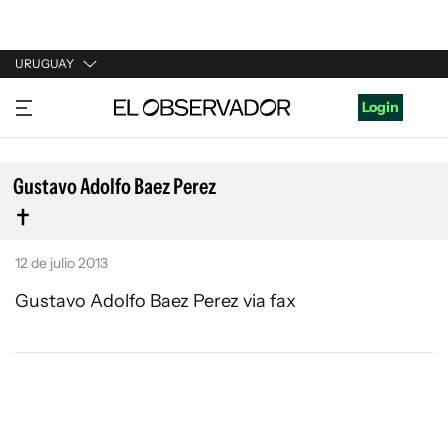
URUGUAY
URUGUAY
Login
ARGENTINA
ESPAÑA
Gustavo Adolfo Baez Perez
ESTADOS UNIDOS
12 de julio 2013
Gustavo Adolfo Baez Perez via fax