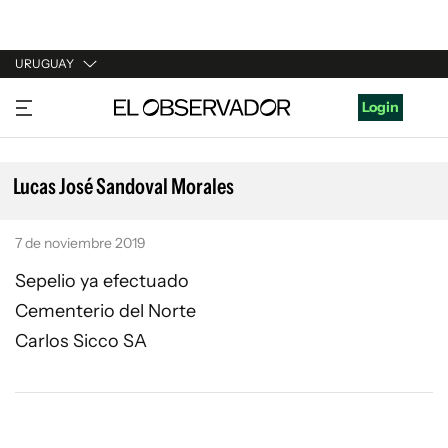
URUGUAY
URUGUAY
Login
ARGENTINA
ESPAÑA
Lucas José Sandoval Morales
ESTADOS UNIDOS
7 de noviembre 2019
Sepelio ya efectuado
Cementerio del Norte
Carlos Sicco SA