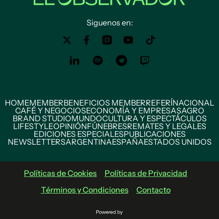
Siguenos en:
HOME
MEMBER
BENEFICIOS MEMBER
REFERÍ
NACIONAL
CAFÉ Y NEGOCIOS
ECONOMÍA Y EMPRESAS
AGRO
BRAND STUDIO
MUNDO
CULTURA Y ESPECTÁCULOS
LIFESTYLE
OPINIÓN
FÚNEBRES
REMATES Y LEGALES
EDICIONES ESPECIALES
PUBLICACIONES
NEWSLETTERS
ARGENTINA
ESPAÑA
ESTADOS UNIDOS
Políticas de Cookies
Políticas de Privacidad
Términos y Condiciones
Contacto