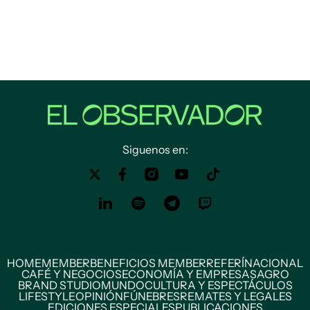
Siguenos en:
HOME
MEMBER
BENEFICIOS MEMBER
REFERÍ
NACIONAL
CAFÉ Y NEGOCIOS
ECONOMÍA Y EMPRESAS
AGRO
BRAND STUDIO
MUNDO
CULTURA Y ESPECTÁCULOS
LIFESTYLE
OPINIÓN
FÚNEBRES
REMATES Y LEGALES
EDICIONES ESPECIALES
PUBLICACIONES