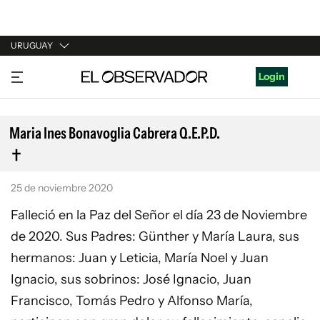
URUGUAY
URUGUAY
Login
ARGENTINA
ESPAÑA
Maria Ines Bonavoglia Cabrera Q.E.P.D.
ESTADOS UNIDOS
25 de noviembre 2020
Falleció en la Paz del Señor el día 23 de Noviembre
de 2020. Sus Padres: Günther y María Laura, sus
hermanos: Juan y Leticia, María Noel y Juan
Ignacio, sus sobrinos: José Ignacio, Juan
Francisco, Tomás Pedro y Alfonso María,