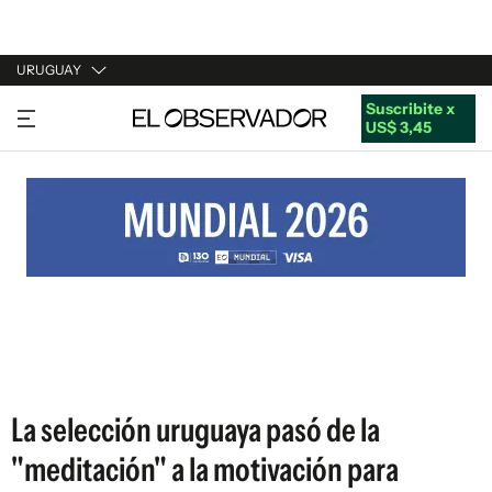
URUGUAY
Suscribite x
URUGUAY
US$ 3,45
ARGENTINA
ESPAÑA
ESTADOS UNIDOS
La selección uruguaya pasó de la
"meditación" a la motivación para