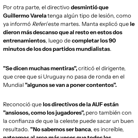
Por otra parte, el directivo
desmintió que
Guillermo Varela
tenga algún tipo de lesión, como
ya informó
Referí
este martes. Manta explicó que
le
dieron más descanso que al resto en estos dos
entrenamientos
, luego de
completar los 90
minutos de los dos partidos mundialistas
.
"Se dicen muchas mentiras",
criticó el dirigente,
que cree que si Uruguay no pasa de ronda en el
Mundial
"algunos se van a poner contentos".
Reconoció que
los directivos de la AUF están
"ansiosos, como los jugadores",
pero también con
la confianza de que la celeste puede sacar un buen
resultado.
"No sabemos ser banca
, es increíble,
pateamos al arco más veces que todos los