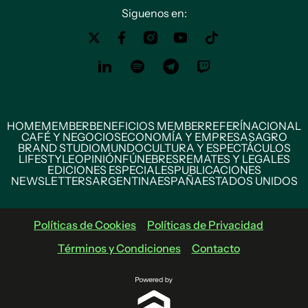
Siguenos en:
HOME
MEMBER
BENEFICIOS MEMBER
REFERÍ
NACIONAL
CAFÉ Y NEGOCIOS
ECONOMÍA Y EMPRESAS
AGRO
BRAND STUDIO
MUNDO
CULTURA Y ESPECTÁCULOS
LIFESTYLE
OPINIÓN
FÚNEBRES
REMATES Y LEGALES
EDICIONES ESPECIALES
PUBLICACIONES
NEWSLETTERS
ARGENTINA
ESPAÑA
ESTADOS UNIDOS
Políticas de Cookies
Políticas de Privacidad
Términos y Condiciones
Contacto