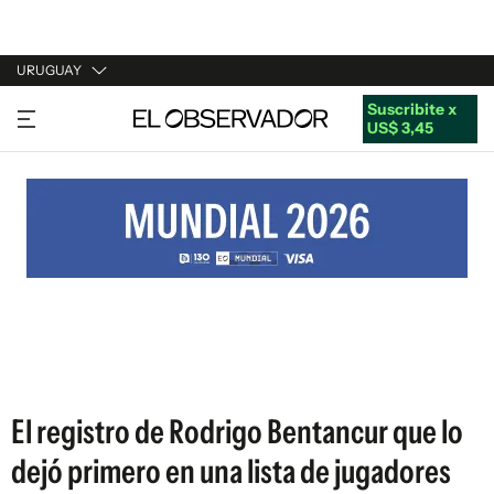
URUGUAY
Suscribite x
URUGUAY
US$ 3,45
ARGENTINA
ESPAÑA
ESTADOS UNIDOS
El registro de Rodrigo Bentancur que lo
dejó primero en una lista de jugadores