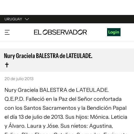
URUGUAY
URUGUAY
Login
ARGENTINA
ESPAÑA
Nury Graciela BALESTRA de LATEULADE.
ESTADOS UNIDOS
20 de julio 2013
Nury Graciela BALESTRA de LATEULADE.
Q.E.P.D. Falleció en la Paz del Señor confortada
con los Santos Sacramentos y la Bendición Papal
el día 13 de julio de 2013. Sus hijos: Mónica. Leticia
y Álvaro. Laura y Jóse. Sus nietos: Agustina,